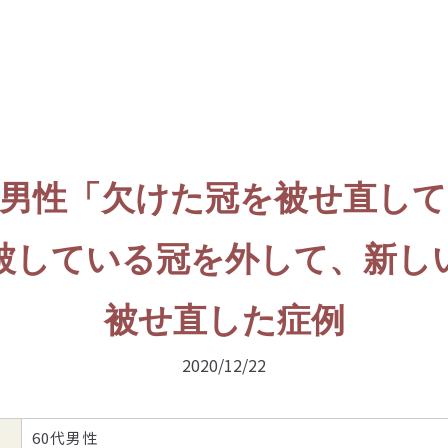
代男性「欠けた冠を被せ直し
被している冠を外して、新し
被せ直した症例
2020/12/22
60代男性