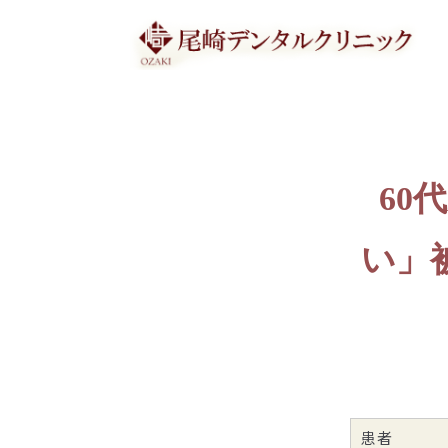
60
い」
患者