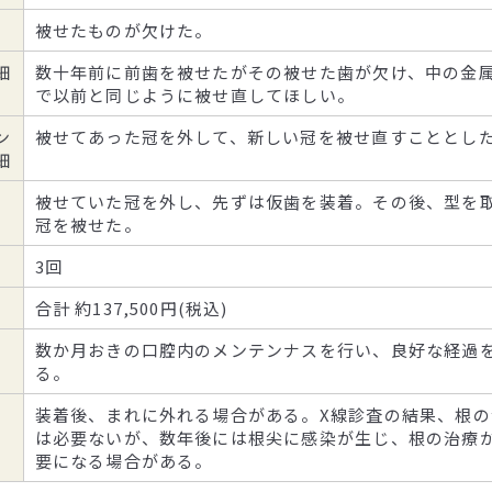
被せたものが欠けた。
細
数十年前に前歯を被せたがその被せた歯が欠け、中の金
で以前と同じように被せ直してほしい。
ン
被せてあった冠を外して、新しい冠を被せ直すこととし
細
被せていた冠を外し、先ずは仮歯を装着。その後、型を
冠を被せた。
3回
合計 約137,500円(税込)
数か月おきの口腔内のメンテンナスを行い、良好な経過
る。
装着後、まれに外れる場合がある。X線診査の結果、根の
は必要ないが、数年後には根尖に感染が生じ、根の治療
要になる場合がある。