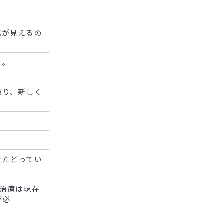
属が見えるの
た。
取り、新しく
をたどってい
治療は現在
が必